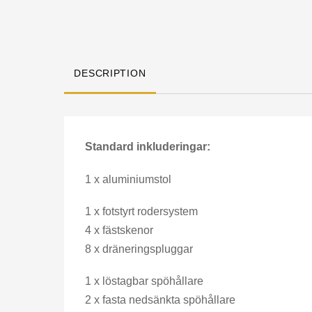
DESCRIPTION
Standard inkluderingar:
1 x aluminiumstol
1 x fotstyrt rodersystem
4 x fästskenor
8 x dräneringspluggar
1 x löstagbar spöhållare
2 x fasta nedsänkta spöhållare