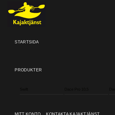
Skip
Menu
to
content
STARTSIDA
PRODUKTER
Swift
Dace Pro 10,5
Dac
MITT KONTO
KONTAKTA KAJAKTJÄNST