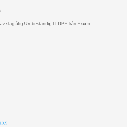
a.
d av slagtålig UV-beständig LLDPE från Exxon
10,5