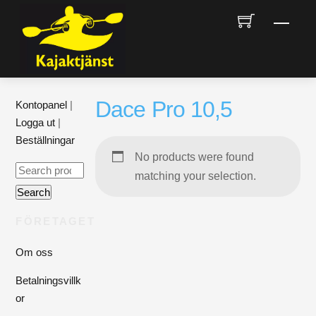
Skip
Men
to
content
Dace Pro 10,5
Kontopanel
|
Logga ut
|
Beställningar
No products were found
Search
matching your selection.
for:
Search
FÖRETAGET
Om oss
Betalningsvillk
or