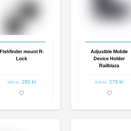
Fishfinder mount R-
Adjustble Mobile
Lock
Device Holder
Railblaza
285
kr
279
kr
385
kr
379
kr