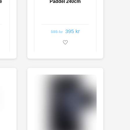
e
Paddel 240cm
395
kr
595
kr