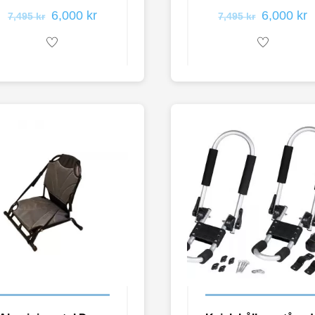
6,000
kr
6,000
kr
7,495
kr
7,495
kr