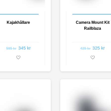
Kajakhållare
Camera Mount Kit
Railblaza
345
kr
325
kr
595
kr
425
kr