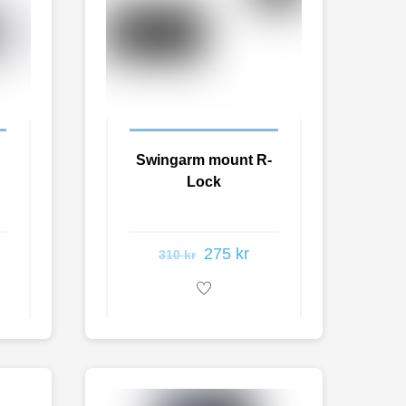
Swingarm mount R-
Lock
275
kr
310
kr