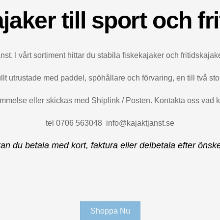
jaker till sport och fri
t. I vårt sortiment hittar du stabila fiskekajaker och fritidskajaker
llt utrustade med paddel, spöhållare och förvaring, en till två 
melse eller skickas med Shiplink / Posten. Kontakta oss vad kost
tel 0706 563048 info@kajaktjanst.se
an du betala med kort, faktura eller delbetala efter önsk
Shoppa Nu