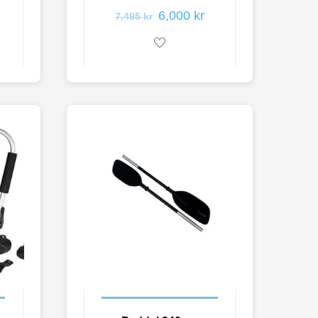
6,000
kr
7,495
kr