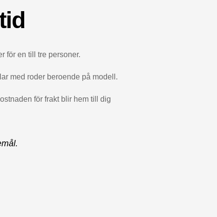
tid
 för en till tre personer.
stolar med roder beroende på modell.
naden för frakt blir hem till dig
emål.