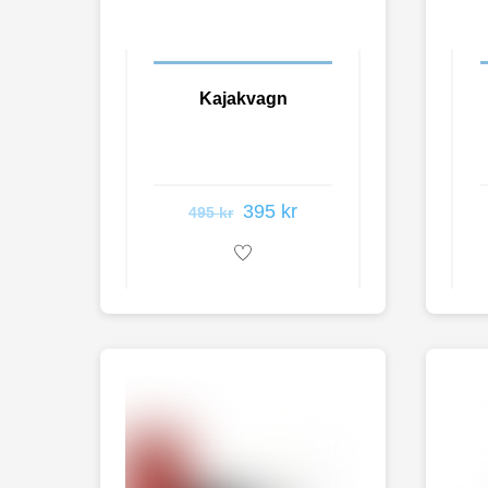
Kajakvagn
395
kr
495
kr