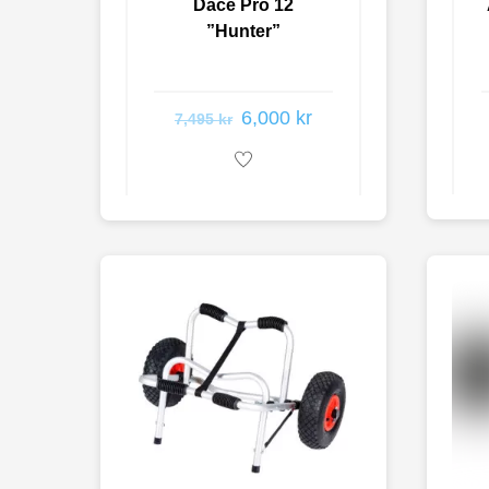
Dace Pro 12
”Hunter”
6,000
kr
7,495
kr