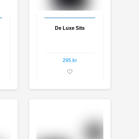
De Luxe Sits
295
kr