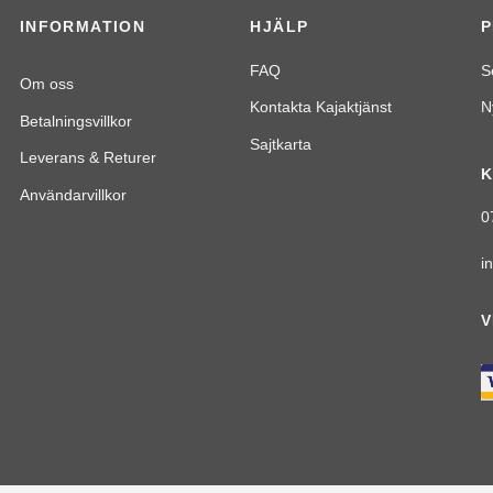
INFORMATION
HJÄLP
FAQ
S
Om oss
Kontakta Kajaktjänst
N
Betalningsvillkor
Sajtkarta
Leverans & Returer
K
Användarvillkor
0
i
V