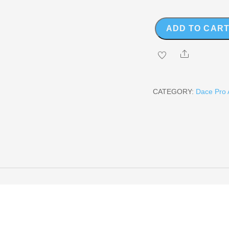
ADD TO CAR
Dace
Pro
Share
12
"Yellow"
quantity
CATEGORY:
Dace Pro 