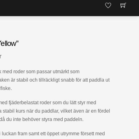
ellow”
r
k med roder som passar utmärkt som
aken är stabil och tillräckligt snabb för att paddla ut
 fiske.
ed fjäderbelastat roder som du lätt styr med
a stabil kurs när du paddlar, vilket även är en fördel
då du inte behöver styra med paddeln.
i luckan fram samt ett öppet utrymme försett med