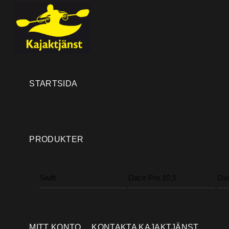
Skip
Menu
to
content
STARTSIDA
PRODUKTER
Swift
Dace Pro 10,5
Dac
MITT KONTO
KONTAKTA KAJAKTJÄNST