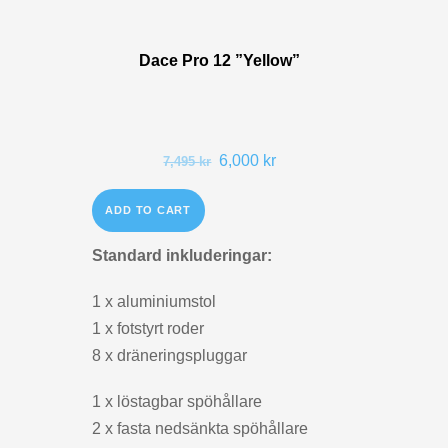
Dace Pro 12 ”Yellow”
6,000
kr
7,495
kr
ADD TO CART
Standard inkluderingar:
1 x aluminiumstol
1 x fotstyrt roder
8 x dräneringspluggar
1 x löstagbar spöhållare
2 x fasta nedsänkta spöhållare