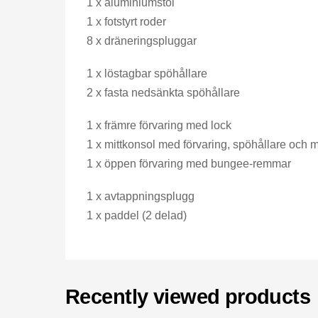
1 x aluminiumstol
1 x fotstyrt roder
8 x dräneringspluggar
1 x löstagbar spöhållare
2 x fasta nedsänkta spöhållare
1 x främre förvaring med lock
1 x mittkonsol med förvaring, spöhållare och 
1 x öppen förvaring med bungee-remmar
1 x avtappningsplugg
1 x paddel (2 delad)
Recently viewed products