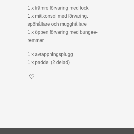
1 x främre förvaring med lock
1 x mittkonsol med förvaring,
spöhållare och mugghållare
1 x öppen förvaring med bungee-
remmar
1 x avtappningsplugg
1 x paddel (2 delad)