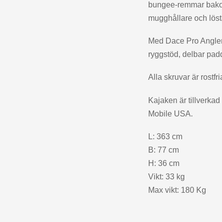
bungee-remmar bakom 
mugghållare och löst
Med Dace Pro Angler
ryggstöd, delbar padd
Alla skruvar är rostfri
Kajaken är tillverka
Mobile USA.
L: 363 cm
B: 77 cm
H: 36 cm
Vikt: 33 kg
Max vikt: 180 Kg