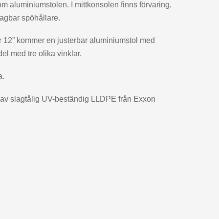
aluminiumstolen. I mittkonsolen finns förvaring,
agbar spöhållare.
 12” kommer en justerbar aluminiumstol med
el med tre olika vinklar.
a.
d av slagtålig UV-beständig LLDPE från Exxon