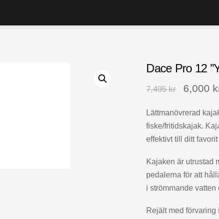
Dace Pro 12 ”Y
6,000
k
7,495
kr
Lättmanövrerad kaja
fiske/fritidskajak. Kaj
effektivt till ditt favorit
Kajaken är utrustad m
pedalerna för att håll
i strömmande vatten 
Rejält med förvaring 