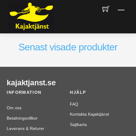
Skip
Men
to
content
Senast visade produkter
kajaktjanst.se
INFORMATION
HJÄLP
FAQ
Om oss
Kontakta Kajaktjänst
Betalningsvillkor
Sajtkarta
Leverans & Returer