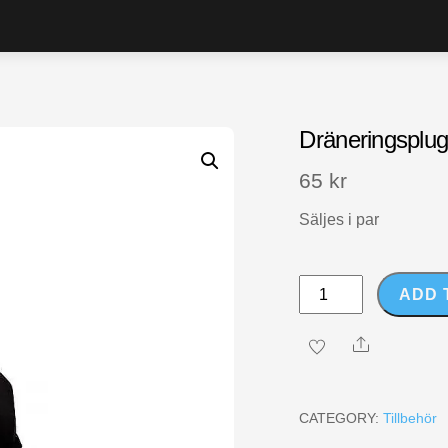
Dräneringsplu
65
kr
Säljes i par
Dräneringsplugg
ADD 
30mm
2st
Share
quantity
CATEGORY:
Tillbehör