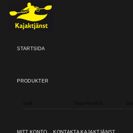
Skip
Menu
to
content
STARTSIDA
PRODUKTER
Swift
Dace Pro 10,5
Dac
MITT KONTO
KONTAKTA KAJAKTJÄNST