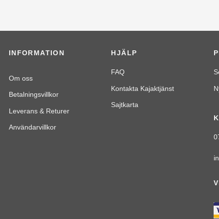
INFORMATION
HJÄLP
FAQ
S
Om oss
Kontakta Kajaktjänst
N
Betalningsvillkor
Sajtkarta
Leverans & Returer
K
Användarvillkor
0
i
V