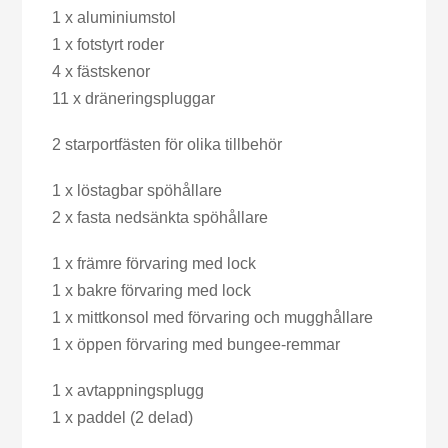
1 x aluminiumstol
1 x fotstyrt roder
4 x fästskenor
11 x dräneringspluggar
2 starportfästen för olika tillbehör
1 x löstagbar spöhållare
2 x fasta nedsänkta spöhållare
1 x främre förvaring med lock
1 x bakre förvaring med lock
1 x mittkonsol med förvaring och mugghållare
1 x öppen förvaring med bungee-remmar
1 x avtappningsplugg
1 x paddel (2 delad)